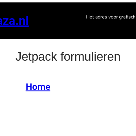
aza.nl
Het adres voor grafisc
Jetpack formulieren
Home
Jetpack Formulieren
/